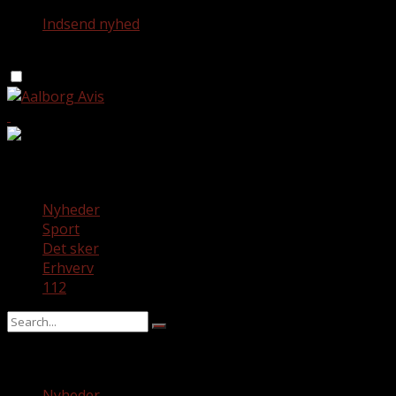
Indsend nyhed
torsdag 6. august 2026
Nyheder
Sport
Det sker
Erhverv
112
No Result
View All Result
Nyheder