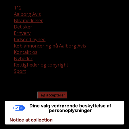
112
Aalborg Avis
Bliv meddeler
Det sker
Erhverv
Indsend nyhed
Køb annoncering på Aalborg Avis
Kontakt os
Nyheder
Rettigheder og copyright
Sport
Denne hjemmeside bruger cookies. Ved at fortsætte med
at bruge denne hjemmeside giver du samtykke til, at
cookies bruges.
Jeg accepterer
Dine valg vedrørende beskyttelse af
personoplysninger
Notice at collection