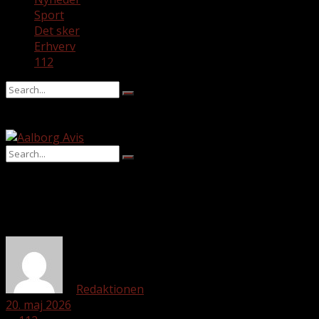
Sport
Det sker
Erhverv
112
No Result
View All Result
No Result
View All Result
af
Redaktionen
20. maj 2026