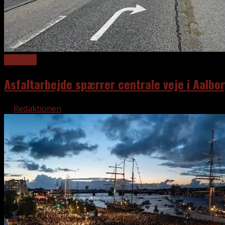
Nyheder
Asfaltarbejde spærrer centrale veje i Aalbo
af
Redaktionen
5. august 2026