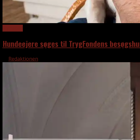
Nyheder
Hundeejere søges til TrygFondens besøgshu
af
Redaktionen
6. august 2026