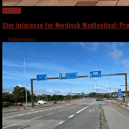
Nyheder
Stor interesse for Nordjysk Madfestival: Pr
af
Redaktionen
5. august 2026