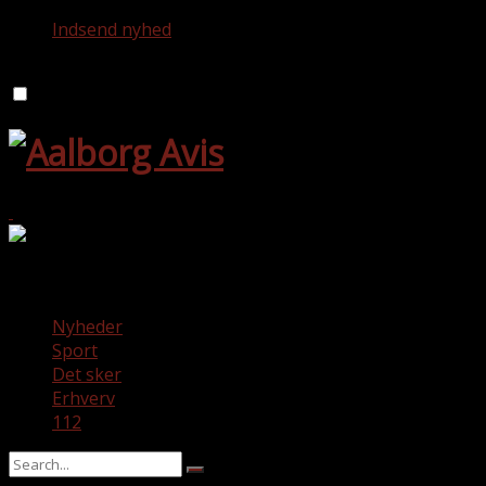
Indsend nyhed
torsdag 6. august 2026
Aalborg Avis
Nyheder
Sport
Det sker
Erhverv
112