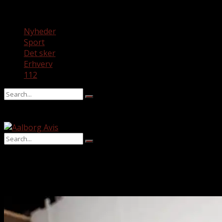
No Result
View All Result
Nyheder
Sport
Det sker
Erhverv
112
No Result
View All Result
No Result
View All Result